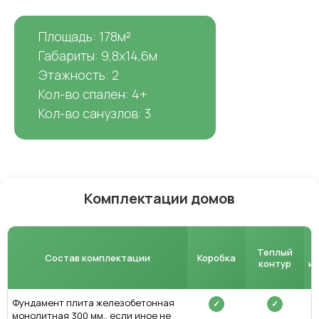
Площадь: 178м²
Габариты: 9,8х14,6м
Этажность: 2
Кол-во спален: 4+
Кол-во санузлов: 3
Комплектации домов
Теплый
Состав комплектации
Коробка
контур
и
Фундамент плита железобетонная
✓
✓
монолитная 300 мм., если иное не