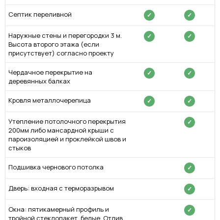
Септик переливной
✓
✓
Наружные стены и перегородки 3 м.
✓
✓
Высота второго этажа (если
присутствует) согласно проекту
Чердачное перекрытие на
✓
✓
деревянных балках
Кровля металлочерепица
✓
✓
Утепление потолочного перекрытия
✓
200мм либо мансардной крыши с
пароизоляцией и проклейкой швов и
стыков
Подшивка чернового потолка
✓
Дверь: входная с терморазрывом
✓
Окна: пятикамерный профиль и
✓
тройной стеклопакет, белые. Отлив