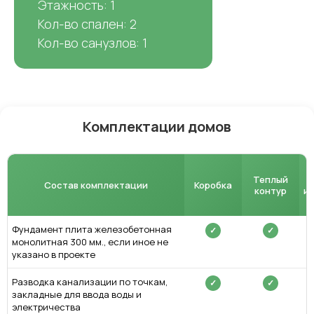
Этажность: 1
Кол-во спален: 2
Кол-во санузлов: 1
Комплектации домов
Теплый
Состав комплектации
Коробка
контур
и
Фундамент плита железобетонная
✓
✓
монолитная 300 мм., если иное не
указано в проекте
Разводка канализации по точкам,
✓
✓
закладные для ввода воды и
электричества