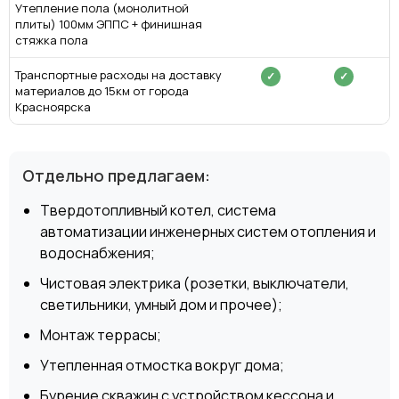
Утепление пола (монолитной
плиты) 100мм ЭППС + финишная
стяжка пола
Транспортные расходы на доставку
✓
✓
материалов до 15км от города
Красноярска
Отдельно предлагаем:
Твердотопливный котел, система
автоматизации инженерных систем отопления и
водоснабжения;
Чистовая электрика (розетки, выключатели,
светильники, умный дом и прочее);
Монтаж террасы;
Утепленная отмостка вокруг дома;
Бурение скважин с устройством кессона и