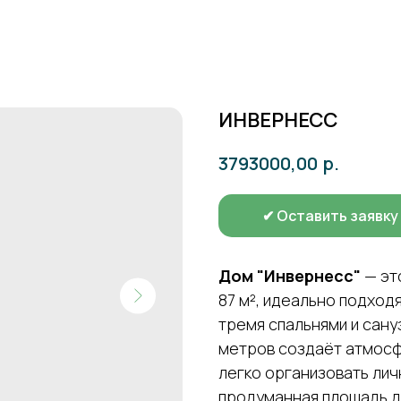
ИНВЕРНЕСС
р.
3793000,00
✔ Оставить заявку
Дом "Инвернесс"
— эт
87 м², идеально подход
тремя спальнями и сан
метров создаёт атмосф
легко организовать лич
продуманная площадь д