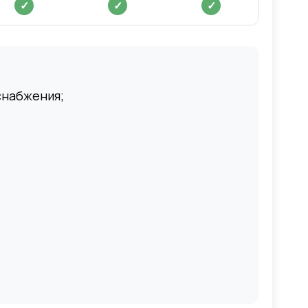
✓
✓
✓
снабжения;