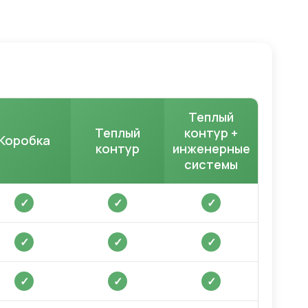
Теплый
Теплый
контур +
Коробка
контур
инженерные
системы
✓
✓
✓
✓
✓
✓
✓
✓
✓