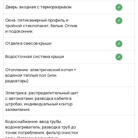
Дверь: входная с терморазрывом
✓
Окна: пятикамерный профиль и
✓
тройной стеклопакет, белые. Отлив
и подоконник
Отделка свесов крыши
✓
Водосточная система крыши
✓
Отопление: электрический котел +
водяной теплый пол (или
радиаторы)
Электрика: распределительный щит
с автоматами, разводка кабеля в
штробах, индивидуальный контур
заземления
Водоснабжение: ввод трубы,
водонагреватель, разводка труб до
точек потребления, фильтр очистки
воды. Скважина не учтена