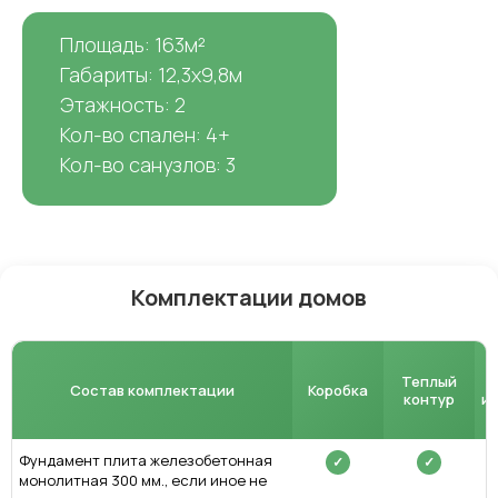
Площадь: 163м²
Габариты: 12,3х9,8м
Этажность: 2
Кол-во спален: 4+
Кол-во санузлов: 3
Комплектации домов
Теплый
Состав комплектации
Коробка
контур
и
Фундамент плита железобетонная
✓
✓
монолитная 300 мм., если иное не