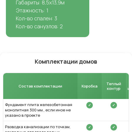
Габариты: 8,5х13,9м
Этажность: 1
Кол-во спален: 3
Кол-во санузлов: 2
Комплектации домов
Теплый
Состав комплектации
Коробка
контур
и
Фундамент плита железобетонная
✓
✓
монолитная 300 мм., если иное не
указано в проекте
Разводка канализации по точкам,
✓
✓
закладные для ввода воды и