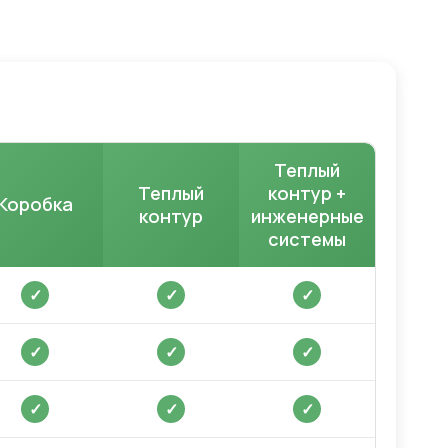
Теплый
Теплый
контур +
Коробка
контур
инженерные
системы
✓
✓
✓
✓
✓
✓
✓
✓
✓