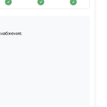
✓
✓
✓
снабжения;