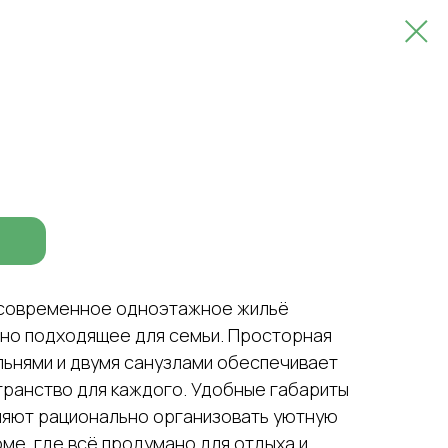
современное одноэтажное жильё
ьно подходящее для семьи. Просторная
льнями и двумя санузлами обеспечивает
транство для каждого. Удобные габариты
воляют рационально организовать уютную
ме, где всё продумано для отдыха и