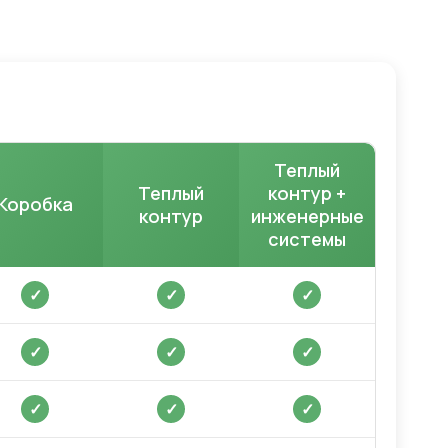
Теплый
Теплый
контур +
Коробка
контур
инженерные
системы
✓
✓
✓
✓
✓
✓
✓
✓
✓