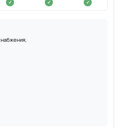
✓
✓
✓
снабжения;