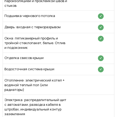
пароизоляцией и проклейкой швов и
стыков
Подшивка чернового потолка
✓
Дверь: входная с терморазрывом
✓
Окна: пятикамерный профиль и
✓
тройной стеклопакет, белые. Отлив
и подоконник
Отделка свесов крыши
✓
Водосточная система крыши
✓
Отопление: электрический котел +
водяной теплый пол (или
радиаторы)
Электрика: распределительный щит
с автоматами, разводка кабеля в
штробах, индивидуальный контур
заземления