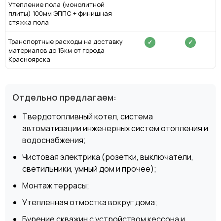
Утепление пола (монолитной
плиты) 100мм ЭППС + финишная
стяжка пола
Транспортные расходы на доставку
✓
✓
материалов до 15км от города
Красноярска
Отдельно предлагаем:
Твердотопливный котел, система
автоматизации инженерных систем отопления и
водоснабжения;
Чистовая электрика (розетки, выключатели,
светильники, умный дом и прочее);
Монтаж террасы;
Утепленная отмостка вокруг дома;
Бурение скважин с устройством кессона и