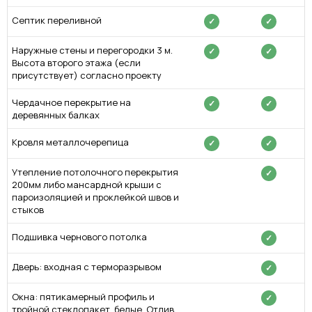
Септик переливной
✓
✓
Наружные стены и перегородки 3 м.
✓
✓
Высота второго этажа (если
присутствует) согласно проекту
Чердачное перекрытие на
✓
✓
деревянных балках
Кровля металлочерепица
✓
✓
Утепление потолочного перекрытия
✓
200мм либо мансардной крыши с
пароизоляцией и проклейкой швов и
стыков
Подшивка чернового потолка
✓
Дверь: входная с терморазрывом
✓
Окна: пятикамерный профиль и
✓
тройной стеклопакет, белые. Отлив