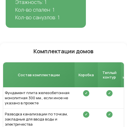
Этажность: 1
Кол-во спален: 1
Кол-во санузлов: 1
Комплектации домов
Теплый
Состав комплектации
Коробка
контур
и
Фундамент плита железобетонная
✓
✓
монолитная 300 мм., если иное не
указано в проекте
Разводка канализации по точкам,
✓
✓
закладные для ввода воды и
электричества