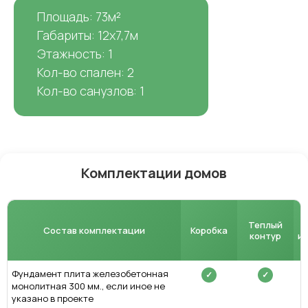
Площадь: 73м²
Габариты: 12х7,7м
Этажность: 1
Кол-во спален: 2
Кол-во санузлов: 1
Комплектации домов
Теплый
Состав комплектации
Коробка
контур
и
Фундамент плита железобетонная
✓
✓
монолитная 300 мм., если иное не
указано в проекте