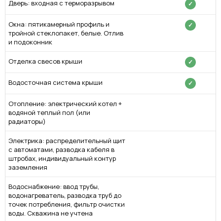
Дверь: входная с терморазрывом
✓
Окна: пятикамерный профиль и
✓
тройной стеклопакет, белые. Отлив
и подоконник
Отделка свесов крыши
✓
Водосточная система крыши
✓
Отопление: электрический котел +
водяной теплый пол (или
радиаторы)
Электрика: распределительный щит
с автоматами, разводка кабеля в
штробах, индивидуальный контур
заземления
Водоснабжение: ввод трубы,
водонагреватель, разводка труб до
точек потребления, фильтр очистки
воды. Скважина не учтена