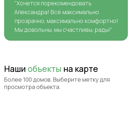
Контакты
8 (391) 272-46-99
09:00 – 18:00. Сб, Вс – выходной
E-mail
: info@krasdoma.ru
Адрес
: г. Красноярск,
ул. Караульная, 88 (БЦ Дубль),
оф. 8-20.
*