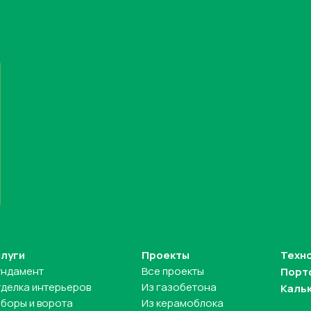
слуги
Проекты
Техн
ундамент
Все проекты
Порт
делка интерьеров
Из газобетона
Каль
боры и ворота
Из керамоблока