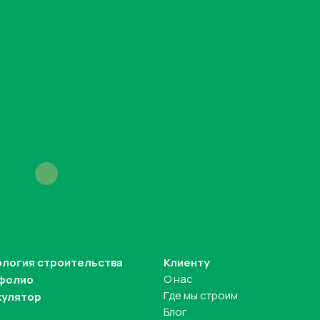
ология строительства
Клиенту
О нас
фолио
Где мы строим
кулятор
Блог