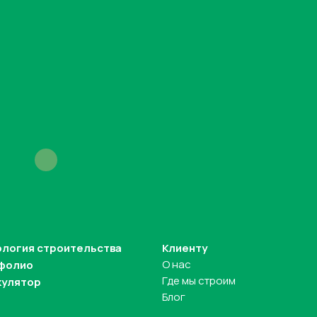
ология строительства
Клиенту
О нас
фолио
Где мы строим
кулятор
Блог