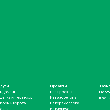
слуги
Проекты
Техн
ундамент
Все проекты
Порт
делка интерьеров
Из газобетона
Каль
боры и ворота
Из керамоблока
овля
Из кирпича