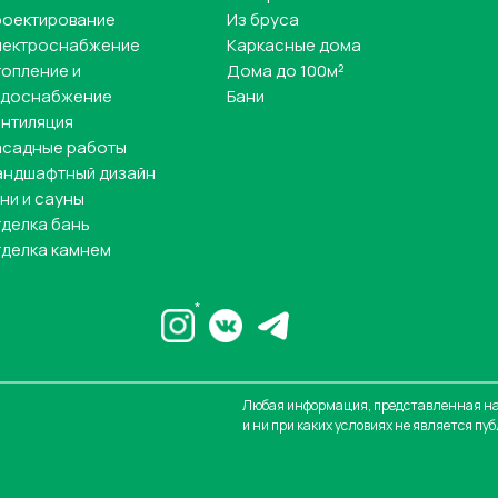
роектирование
Из бруса
лектроснабжение
Каркасные дома
опление и
Дома до 100м²
одоснабжение
Бани
нтиляция
асадные работы
андшафтный дизайн
ни и сауны
делка бань
делка камнем
*
Любая информация, представленная на
и ни при каких условиях не является пу