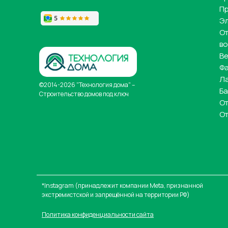
П
Э
От
в
Ве
Ф
Л
©2014-2026 "Технология дома" –
Ба
Строительство домов под ключ
От
От
*Instagram (принадлежит компании Meta, признанной
экстремистской и запрещённой на территории РФ)
Политика конфиденциальности сайта