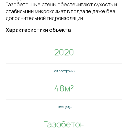
Газобетонные стены обеспечивают сухость и
стабильный микроклимат в подвале даже без
дополнительной гидроизоляции.
Характеристики объекта
2020
Год постройки
48м²
Понравилась
реализация?
Построим такой дом на вашем участке!
Обсудим ваши пожелания и
Площадь
рассчитаем стоимость.
Газобетон