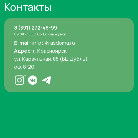
Услуги
Проекты
Фундамент
Все проекты
Отделка интерьеров
Из газобетона
Заборы и ворота
Из керамоблока
Кровля
Из кирпича
Проектирование
Из бруса
Электроснабжение
Каркасные дома
Отопление и
Дома до 100м²
водоснабжение
Бани
Вентиляция
Фасадные работы
Ландшафтный дизайн
Бани и сауны
Отделка бань
Отделка камнем
©2014-2026 "Технология дома" –
Строительство домов под ключ
Политика конфиденциальности сайта
*Instagram (принадлежит компании Meta, признанной экстремистской и
запрещённой на территории РФ)